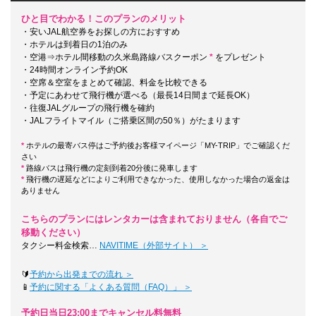
ひと目でわかる！このプランのメリット
・安いJAL航空券をお探しの方におすすめ
・ホテルは到着日の1泊のみ
・空港⇒ホテル間移動の久米島路線バスクーポン
*
をプレゼント
・24時間オンライン予約OK
・空席＆空室をまとめて確認、料金を比較できる
・予定にあわせて飛行機が選べる（最長14日間まで延長OK）
・往復JALグループの飛行機を確約
・JALフライトマイル（ご搭乗区間の50％）がたまります
*
ホテルの最寄バス停はご予約後お客様マイページ「MY-TRIP」でご確認くだ
さい
*
路線バスは飛行機の定刻到着20分後に発車します
*
飛行機の遅延などによりご利用できなかった、使用しなかった場合の返金は
ありません
こちらのプランにはレンタカーは含まれておりません（各自でご
移動ください）
タクシー料金検索…
NAVITIME（外部サイト） ＞
🔰
予約から出発までの流れ ＞
📱
予約に関する「よくある質問（FAQ）」 ＞
予約日当日23:00までキャンセル料無料