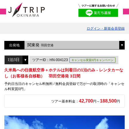
ログイン・新規会員登録
関東発
出発地
羽田空港
ツアーID：HN-004123
キャンセル実質0円キャンペーン
久米島への往復航空券＋ホテルは到着日の1泊のみ - レンタカーな
し（お客様各自移動） 羽田空港発 3日間
予約日当日のキャンセル料無料 / 無料会員登録で万が一の取消時の「キャンセ
ル料実質0円」
42,700
188,500
ツアー基本料金：
円～
円