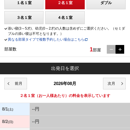
１名１室
２名１室
ダブル
３名１室
４名１室
添い寝(3～5才)、幼児(0～2才)の人数は含めずにご選択ください。（セミダ
ブルの添い寝は不可となります。）
異なる部屋タイプで複数予約したい場合はこちら
1
部屋数
部屋
出発日を選択
2026年08月
２名１室
（お一人様あたり）の料金を表示しています
8/1
--円
(土)
8/2
--円
(日)