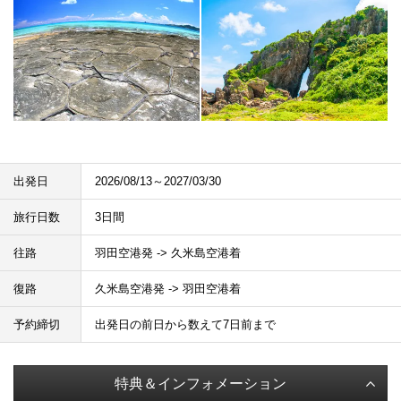
出発日
2026/08/13～2027/03/30
旅行日数
3日間
往路
羽田空港発 -> 久米島空港着
復路
久米島空港発 -> 羽田空港着
予約締切
出発日の前日から数えて7日前まで
特典＆インフォメーション