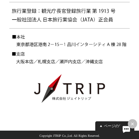
×
ページの先頭へ
Copyright JTRIP Co.,Ltd. All Rights Reserved.