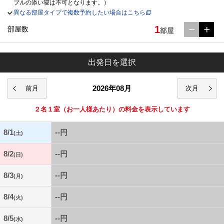
ブルの添い寝は不可となります。）
異なる部屋タイプで複数予約したい場合はこちら
1
部屋数
部屋
出発日を選択
2026年08月
２名１室
（お一人様あたり）の料金を表示しています
8/1
--円
(土)
8/2
--円
(日)
8/3
--円
(月)
8/4
--円
(火)
8/5
--円
(水)