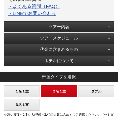
・よくある質問（FAQ）
・LINEでお問い合わせ
ツアー内容
ツアースケジュール
代金に含まれるもの
ホテルについて
部屋タイプを選択
１名１室
２名１室
ダブル
３名１室
添い寝(3～5才)、幼児(0～2才)の人数は含めずにご選択ください。（セミダ