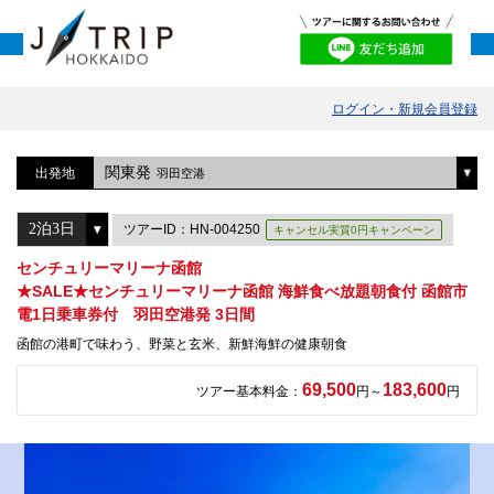
ログイン・新規会員登録
関東発
出発地
羽田空港
ツアーID：HN-004250
キャンセル実質0円キャンペーン
センチュリーマリーナ函館
★SALE★センチュリーマリーナ函館 海鮮食べ放題朝食付 函館市
電1日乗車券付 羽田空港発 3日間
函館の港町で味わう、野菜と玄米、新鮮海鮮の健康朝食
69,500
183,600
ツアー基本料金：
円～
円