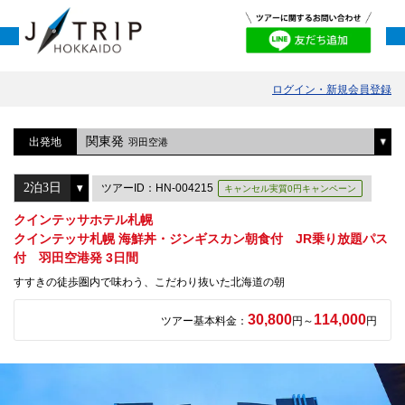
ログイン・新規会員登録
関東発
出発地
羽田空港
ツアーID：HN-004215
キャンセル実質0円キャンペーン
クインテッサホテル札幌
クインテッサ札幌 海鮮丼・ジンギスカン朝食付 JR乗り放題パス
付 羽田空港発 3日間
すすきの徒歩圏内で味わう、こだわり抜いた北海道の朝
30,800
114,000
ツアー基本料金：
円～
円