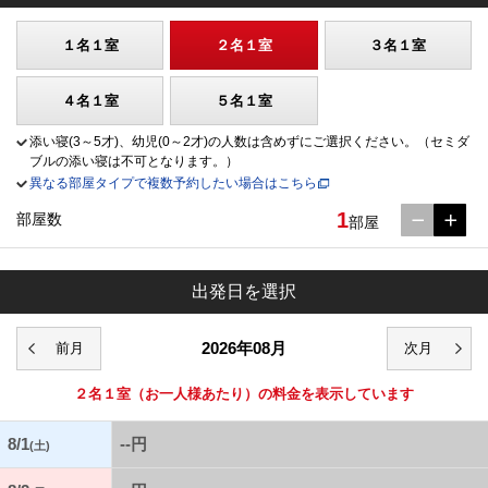
１名１室
２名１室
３名１室
４名１室
５名１室
添い寝(3～5才)、幼児(0～2才)の人数は含めずにご選択ください。（セミダ
ブルの添い寝は不可となります。）
異なる部屋タイプで複数予約したい場合はこちら
1
部屋数
部屋
出発日を選択
2026年08月
２名１室
（お一人様あたり）の料金を表示しています
8/1
--円
(土)