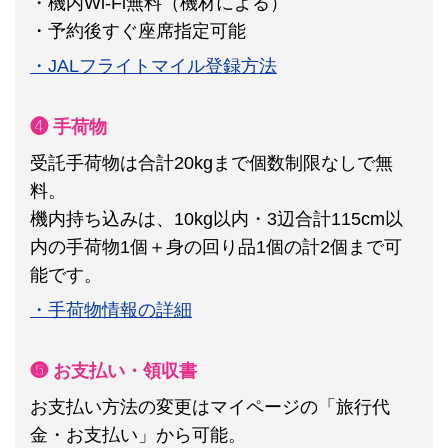
・機内Wi-Fi無料（機材による）
・予約後すぐ座席指定可能
・JALフライトマイル登録方法
❹ 手荷物
受託手荷物は合計20kgまで個数制限なしで無
料。
機内持ち込みは、10kg以内・3辺合計115cm以
内の手荷物1個＋身の回り品1個の計2個まで可
能です。
・手荷物情報の詳細
❺ お支払い・領収書
お支払い方法の変更はマイページの「旅行代
金・お支払い」から可能。