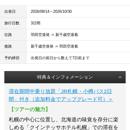
出発日
2026/08/14～2026/10/30
旅行日数
3日間
往路
羽田空港発 -> 新千歳空港着
復路
新千歳空港発 -> 羽田空港着
予約締切
出発日の前日から数えて7日前まで
特典＆インフォメーション
滞在期間中乗り放題「JR札幌・小樽パス2日
間」付き（追加料金でアップグレード可）＞
【ツアーの魅力】
札幌の中心に位置し、北海道の味覚を存分に楽
しめる「クインテッサホテル札幌」での滞在を