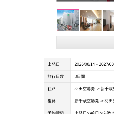
出発日
2026/08/14～2027/03
旅行日数
3日間
往路
羽田空港発 -> 新千
復路
新千歳空港発 -> 羽
予約締切
出発日の前日から数