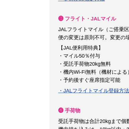
❸ フライト・JALマイル
JALフライトマイル（ご搭乗
便の変更は原則不可。
変更の
【JAL便利用特典】
・マイル50％付与
・受託手荷物20kg無料
・機内Wi-Fi無料（機材による
・予約後すぐ座席指定可能
・JALフライトマイル登録方
❹ 手荷物
受託手荷物は合計20kgまで