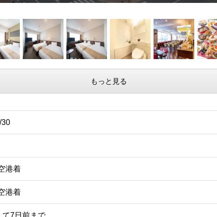
もっと見る
/30
歳空港着
田空港着
えて7日前まで