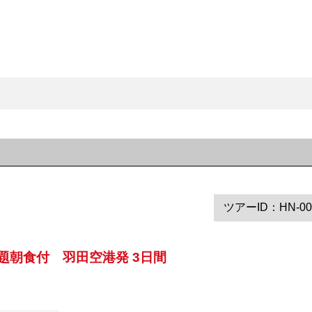
ツアーID：HN-00
題朝食付 羽田空港発 3日間