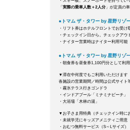
・スキー板、スノーボードを持ってい
「
実際の乗車人数＋2人分
」が定員の車
●トマム ザ・タワー by 星野リ
・リフト券はホテルフロントでお受け
・チェックイン日から、チェックアウ
・ナイター営業時はナイター利用可能
●トマム ザ・タワー by 星野リゾ
・朝食券を昼食券1,100円分として利
▼滞在中何度でもご利用いただけます
各施設の営業期間／時間は公式サイト
・霧氷テラス行きゴンドラ
・インドアプール「ミナミナビーチ」
・大浴場「木林の湯」
▼お子さま用特典（チェックイン時に
・未就学児にキッズアメニティご用意
・おむつ無料サービス（S～Lサイズ）