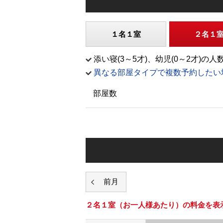
１名１室
２名１
添い寝(3～5才)、幼児(0～2才
異なる部屋タイプで複数予約したい
部屋数
２名１室
（お一人様あたり）の料金を表