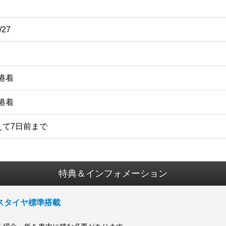
/27
空港着
空港着
えて7日前まで
特典＆インフォメーション
スタイヤ標準搭載