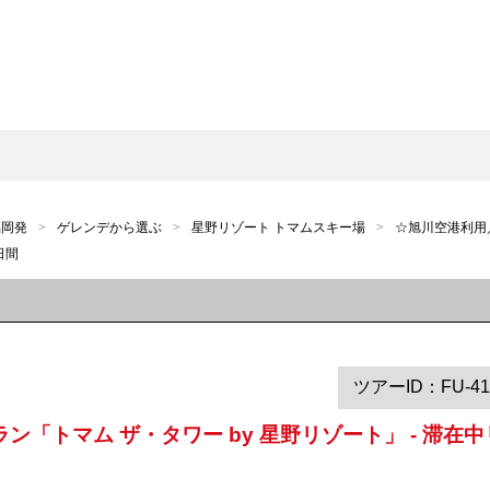
福岡発
ゲレンデから選ぶ
星野リゾート トマムスキー場
☆旭川空港利用／
日間
ツアーID：FU-41
「トマム ザ・タワー by 星野リゾート」 - 滞在