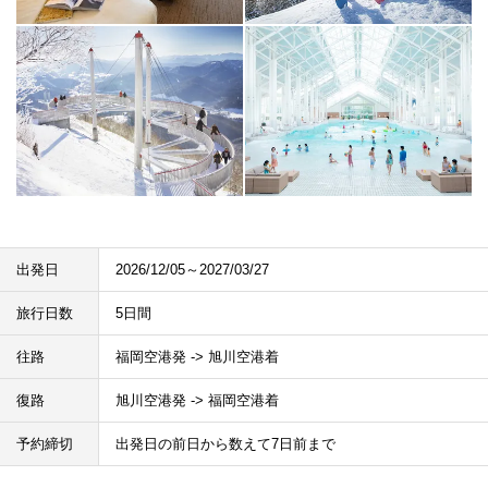
出発日
2026/12/05～2027/03/27
旅行日数
5日間
往路
福岡空港発 -> 旭川空港着
復路
旭川空港発 -> 福岡空港着
予約締切
出発日の前日から数えて7日前まで