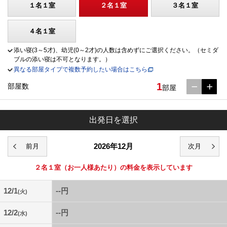
１名１室
２名１室
３名１室
４名１室
添い寝(3～5才)、幼児(0～2才)の人数は含めずにご選択ください。（セミダ
ブルの添い寝は不可となります。）
異なる部屋タイプで複数予約したい場合はこちら
1
部屋数
部屋
出発日を選択
2026年12月
２名１室
（お一人様あたり）の料金を表示しています
12/1
--円
(火)
12/2
--円
(水)