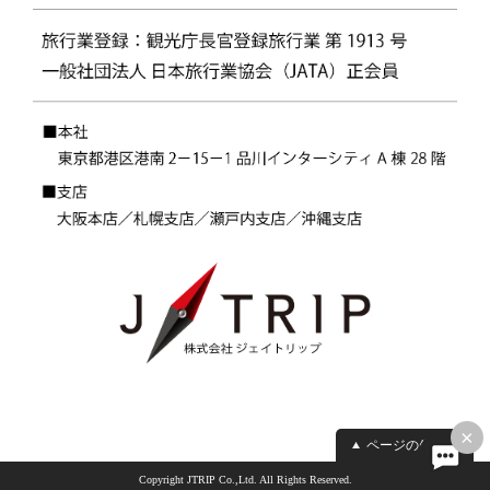
×
ページの先頭へ
Copyright JTRIP Co.,Ltd. All Rights Reserved.