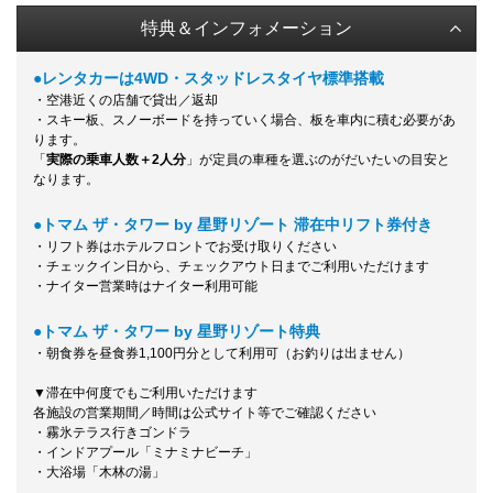
特典＆インフォメーション
●レンタカーは4WD・スタッドレスタイヤ標準搭載
・空港近くの店舗で貸出／返却
・スキー板、スノーボードを持っていく場合、板を車内に積む必要があ
ります。
「
実際の乗車人数＋2人分
」が定員の車種を選ぶのがだいたいの目安と
なります。
●トマム ザ・タワー by 星野リゾート 滞在中リフト券付き
・リフト券はホテルフロントでお受け取りください
・チェックイン日から、チェックアウト日までご利用いただけます
・ナイター営業時はナイター利用可能
●トマム ザ・タワー by 星野リゾート特典
・朝食券を昼食券1,100円分として利用可
（お釣りは出ません）
▼滞在中何度でもご利用いただけます
各施設の営業期間／時間は公式サイト等でご確認ください
・霧氷テラス行きゴンドラ
・インドアプール「ミナミナビーチ」
・大浴場「木林の湯」