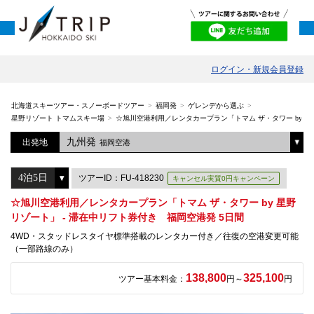
ログイン・新規会員登録
北海道スキーツアー・スノーボードツアー
福岡発
ゲレンデから選ぶ
星野リゾート トマムスキー場
☆旭川空港利用／レンタカープラン「トマム ザ・タワー by 星
九州発
出発地
福岡空港
ツアーID：FU-418230
キャンセル実質0円キャンペーン
☆旭川空港利用／レンタカープラン「トマム ザ・タワー by 星野
リゾート」 - 滞在中リフト券付き 福岡空港発 5日間
4WD・スタッドレスタイヤ標準搭載のレンタカー付き／往復の空港変更可能
（一部路線のみ）
138,800
325,100
ツアー基本料金：
円～
円