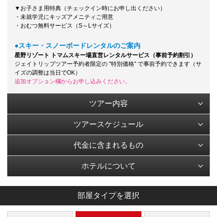
▼お子さま用特典（チェックイン時にお申し出ください）
・未就学児にキッズアメニティご用意
・おむつ無料サービス（S～Lサイズ）
●スキー・スノーボードレンタルのご案内
星野リゾート トマムスキー場直営レンタルサービス（事前予約割引）
ジェイトリップツアー予約者限定の "特別価格" で事前予約できます（サ
イズの調整は当日でOK）
追加オプション欄からお申し込みください。
ツアー内容
ツアースケジュール
代金に含まれるもの
ホテルについて
部屋タイプを選択