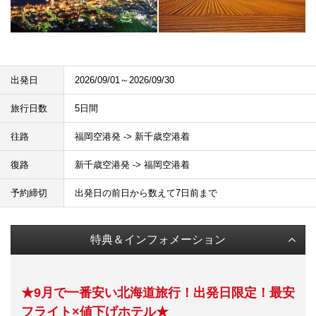
出発日
2026/09/01～2026/09/30
旅行日数
5日間
往路
福岡空港発 -> 新千歳空港着
復路
新千歳空港発 -> 福岡空港着
予約締切
出発日の前日から数えて7日前まで
特典＆インフォメーション
★
9月で一番安い北海道旅行！出発日限定！最安
フライト×値下げホテル★