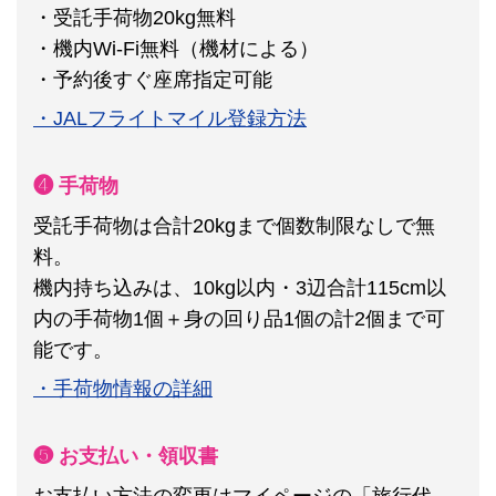
・受託手荷物20kg無料
・機内Wi-Fi無料（機材による）
・予約後すぐ座席指定可能
・JALフライトマイル登録方法
❹ 手荷物
受託手荷物は合計20kgまで個数制限なしで無
料。
機内持ち込みは、10kg以内・3辺合計115cm以
内の手荷物1個＋身の回り品1個の計2個まで可
能です。
・手荷物情報の詳細
❺ お支払い・領収書
お支払い方法の変更はマイページの「旅行代