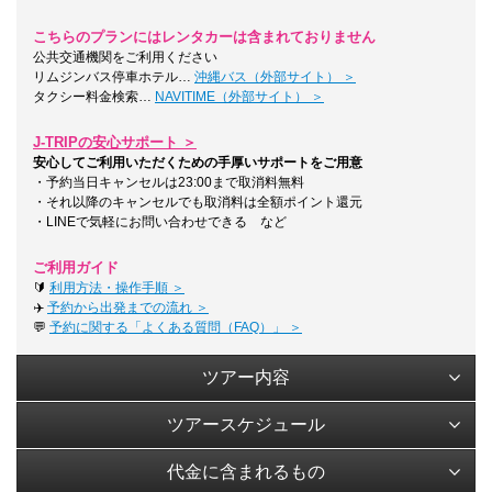
こちらのプランにはレンタカーは含まれておりません
公共交通機関をご利用ください
リムジンバス停車ホテル…
沖縄バス（外部サイト） ＞
タクシー料金検索…
NAVITIME（外部サイト） ＞
J-TRIPの安心サポート ＞
安心してご利用いただくための手厚いサポートをご用意
・予約当日キャンセルは23:00まで取消料無料
・それ以降のキャンセルでも取消料は全額ポイント還元
・LINEで気軽にお問い合わせできる など
ご利用ガイド
🔰
利用方法・操作手順 ＞
✈️
予約から出発までの流れ ＞
💬
予約に関する「よくある質問（FAQ）」 ＞
ツアー内容
ツアースケジュール
代金に含まれるもの