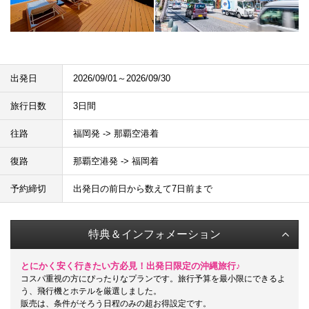
出発日
2026/09/01～2026/09/30
旅行日数
3日間
往路
福岡発 -> 那覇空港着
復路
那覇空港発 -> 福岡着
予約締切
出発日の前日から数えて7日前まで
特典＆インフォメーション
とにかく安く行きたい方必見！出発日限定の沖縄旅行♪
コスパ重視の方にぴったりなプランです。旅行予算を最小限にできるよ
う、飛行機とホテルを厳選しました。
販売は、条件がそろう日程のみの超お得設定です。