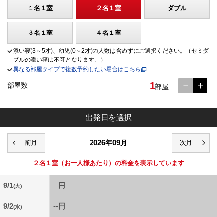
１名１室
２名１室
ダブル
３名１室
４名１室
添い寝(3～5才)、幼児(0～2才)の人数は含めずにご選択ください。（セミダ
ブルの添い寝は不可となります。）
異なる部屋タイプで複数予約したい場合はこちら
1
部屋数
部屋
出発日を選択
2026年09月
２名１室
（お一人様あたり）の料金を表示しています
9/1
--円
(火)
9/2
--円
(水)