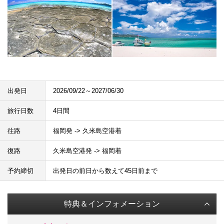
出発日
2026/09/22～2027/06/30
旅行日数
4日間
往路
福岡発 -> 久米島空港着
復路
久米島空港発 -> 福岡着
予約締切
出発日の前日から数えて45日前まで
特典＆インフォメーション