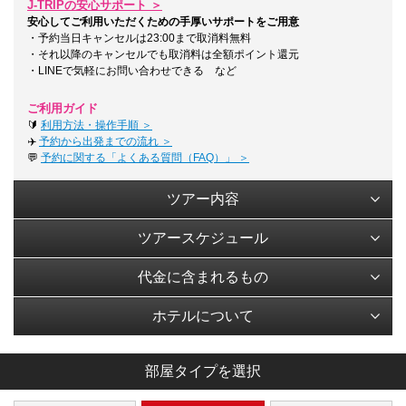
J-TRIPの安心サポート ＞
安心してご利用いただくための手厚いサポートをご用意
・予約当日キャンセルは23:00まで取消料無料
・それ以降のキャンセルでも取消料は全額ポイント還元
・LINEで気軽にお問い合わせできる など
ご利用ガイド
🔰
利用方法・操作手順 ＞
✈️
予約から出発までの流れ ＞
💬
予約に関する「よくある質問（FAQ）」 ＞
ツアー内容
ツアースケジュール
代金に含まれるもの
ホテルについて
部屋タイプを選択