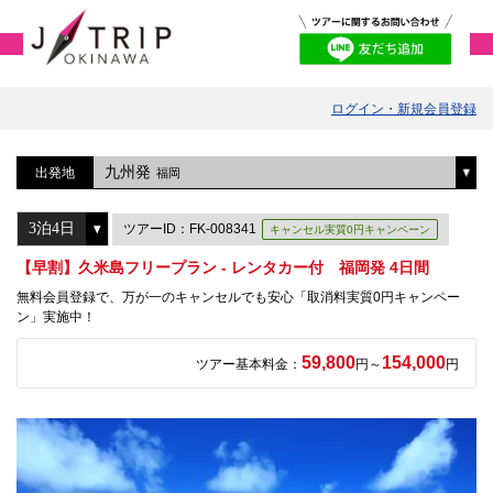
ログイン・新規会員登録
九州発
出発地
福岡
ツアーID：FK-008341
キャンセル実質0円キャンペーン
【早割】久米島フリープラン - レンタカー付 福岡発 4日間
無料会員登録で、万が一のキャンセルでも安心「取消料実質0円キャンペー
ン」実施中！
59,800
154,000
ツアー基本料金：
円～
円