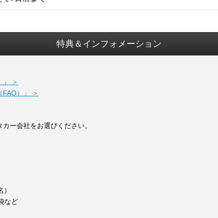
特典＆インフォメーション
」 ＞
FAQ）」 ＞
タカー会社をお選びください。
）
名）
袋など