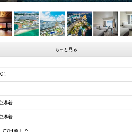
もっと見る
/31
覇空港着
歳空港着
えて7日前まで