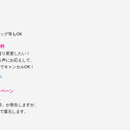
）
ッグ等もOK
無料
ぱり変更したい！
う声にお応えして、
しでキャンセルOK！
＞
ンペーン
…
料」が発生しますが、
トで還元します。