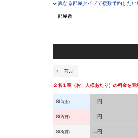
異なる部屋タイプで複数予約したい
部屋数
２名１室
（お一人様あたり）の料金を表
8/1
--円
(土)
8/2
--円
(日)
8/3
--円
(月)