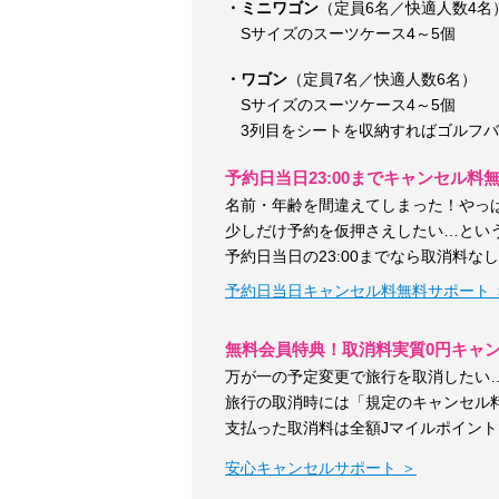
・ミニワゴン
（定員6名／快適人数4名
Sサイズのスーツケース4～5個
・ワゴン
（定員7名／快適人数6名）
Sサイズのスーツケース4～5個
3列目をシートを収納すればゴルフバ
予約日当日23:00までキャンセル料
名前・年齢を間違えてしまった！やっ
少しだけ予約を仮押さえしたい…とい
予約日当日の23:00までなら取消料な
予約日当日キャンセル料無料サポート 
無料会員特典！取消料実質0円キャ
万が一の予定変更で旅行を取消したい
旅行の取消時には「規定のキャンセル
支払った取消料は全額Jマイルポイン
安心キャンセルサポート ＞