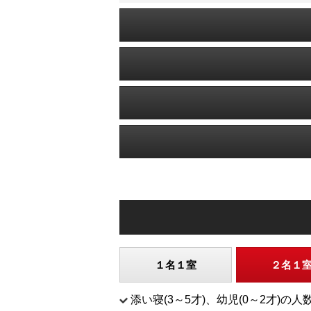
１名１室
２名１
添い寝(3～5才)、幼児(0～2才