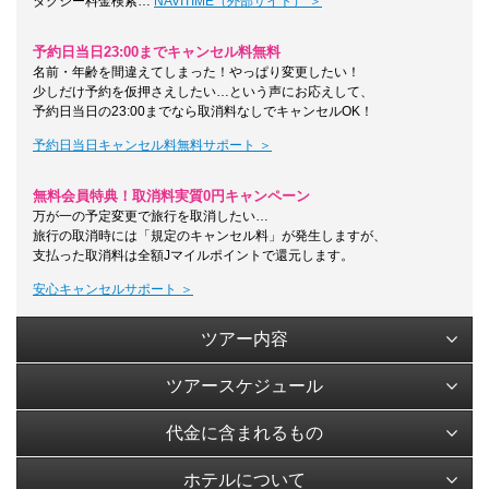
タクシー料金検索…
NAVITIME（外部サイト） ＞
予約日当日23:00までキャンセル料無料
名前・年齢を間違えてしまった！やっぱり変更したい！
少しだけ予約を仮押さえしたい…という声にお応えして、
予約日当日の23:00までなら取消料なしでキャンセルOK！
予約日当日キャンセル料無料サポート ＞
無料会員特典！取消料実質0円キャンペーン
万が一の予定変更で旅行を取消したい…
旅行の取消時には「規定のキャンセル料」が発生しますが、
支払った取消料は全額Jマイルポイントで還元します。
安心キャンセルサポート ＞
ツアー内容
ツアースケジュール
代金に含まれるもの
ホテルについて