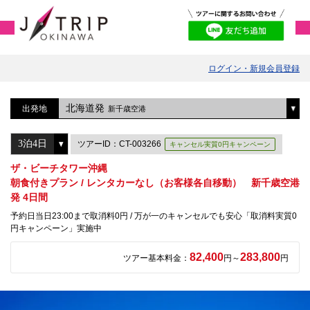
ログイン・新規会員登録
北海道発
出発地
新千歳空港
ツアーID：CT-003266
キャンセル実質0円キャンペーン
ザ・ビーチタワー沖縄
朝食付きプラン / レンタカーなし（お客様各自移動） 新千歳空港
発 4日間
予約日当日23:00まで取消料0円 / 万が一のキャンセルでも安心「取消料実質0
円キャンペーン」実施中
82,400
283,800
ツアー基本料金：
円～
円