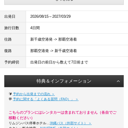
出発日
2026/08/15～2027/03/29
旅行日数
4日間
往路
新千歳空港発 -> 那覇空港着
復路
那覇空港発 -> 新千歳空港着
予約締切
出発日の前日から数えて7日前まで
特典＆インフォメーション
🔰
予約から出発までの流れ ＞
💬
予約に関する「よくある質問（FAQ）」 ＞
こちらのプランにはレンタカーは含まれておりません（各自でご
移動ください）
リムジンバス停車ホテル…
沖縄バス（外部サイト） ＞