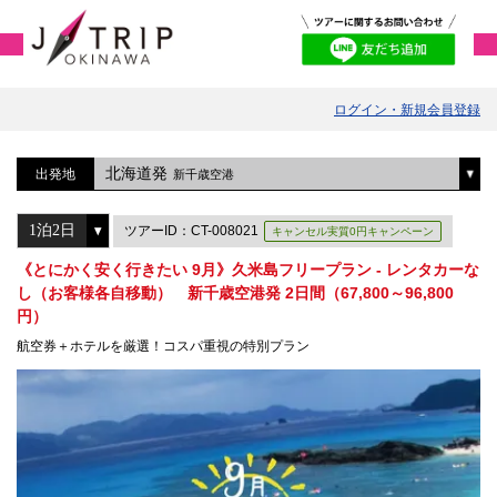
ログイン・新規会員登録
北海道発
出発地
新千歳空港
ツアーID：CT-008021
キャンセル実質0円キャンペーン
《とにかく安く行きたい 9月》久米島フリープラン - レンタカーな
し（お客様各自移動） 新千歳空港発 2日間（67,800～96,800
円）
航空券＋ホテルを厳選！コスパ重視の特別プラン