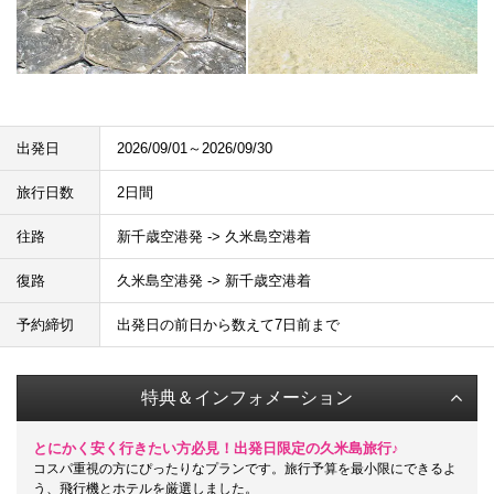
出発日
2026/09/01～2026/09/30
旅行日数
2日間
往路
新千歳空港発 -> 久米島空港着
復路
久米島空港発 -> 新千歳空港着
予約締切
出発日の前日から数えて7日前まで
特典＆インフォメーション
とにかく安く行きたい方必見！出発日限定の久米島旅行♪
コスパ重視の方にぴったりなプランです。旅行予算を最小限にできるよ
う、飛行機とホテルを厳選しました。