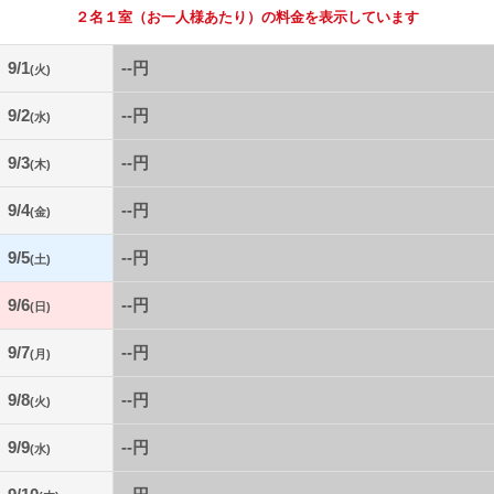
２名１室
（お一人様あたり）の料金を表示しています
9/1
--円
(火)
9/2
--円
(水)
9/3
--円
(木)
9/4
--円
(金)
9/5
--円
(土)
9/6
--円
(日)
9/7
--円
(月)
9/8
--円
(火)
9/9
--円
(水)