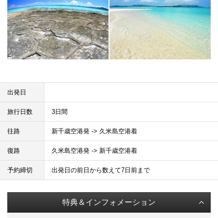
出発日
旅行日数
3日間
往路
新千歳空港発 -> 久米島空港着
復路
久米島空港発 -> 新千歳空港着
予約締切
出発日の前日から数えて7日前まで
特典＆インフォメーション