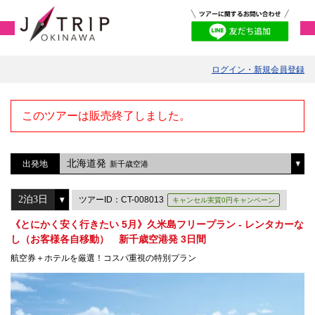
ログイン・新規会員登録
このツアーは販売終了しました。
北海道発
出発地
新千歳空港
ツアーID：CT-008013
キャンセル実質0円キャンペーン
《とにかく安く行きたい 5月》久米島フリープラン - レンタカーな
し（お客様各自移動） 新千歳空港発 3日間
航空券＋ホテルを厳選！コスパ重視の特別プラン