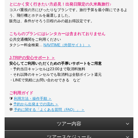
とにかく安く行きたい方必見！出発日限定の久米島旅行♪
コスパ重視の方にぴったりなプランです。旅行予算を最小限にできるよ
う、飛行機とホテルを厳選しました。
販売は、条件がそろう日程のみの超お得設定です。
こちらのプランにはレンタカーは含まれておりません
公共交通機関をご利用ください
タクシー料金検索…
NAVITIME（外部サイト） ＞
J-TRIPの安心サポート ＞
安心してご利用いただくための手厚いサポートをご用意
・予約当日キャンセルは23:00まで取消料無料
・それ以降のキャンセルでも取消料は全額ポイント還元
・LINEで気軽にお問い合わせできる など
ご利用ガイド
🔰
利用方法・操作手順 ＞
✈️
予約から出発までの流れ ＞
💬
予約に関する「よくある質問（FAQ）」 ＞
ツアー内容
ツアースケジュール