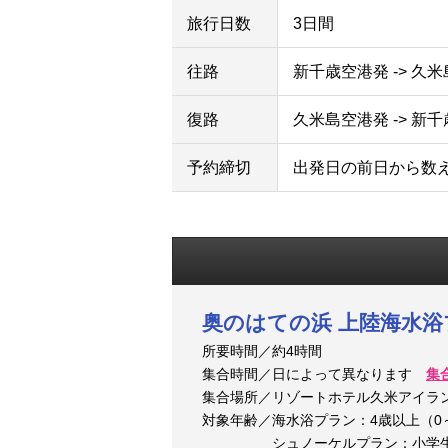
旅行日数
3日間
往路
新千歳空港発 -> 久
復路
久米島空港発 -> 新
予約締切
出発日の前日から数
奥のはての浜 上陸海水
所要時間／約4時間
集合時間／日によって異なります
集
集合場所／リゾートホテル久米アイラ
対象年齢／海水浴プラン：4歳以上（0
シュノーケルプラン：小学生～