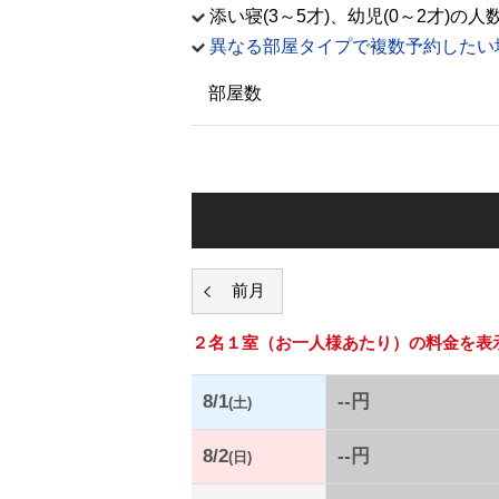
添い寝(3～5才)、幼児(0～2才
異なる部屋タイプで複数予約したい
部屋数
２名１室
（お一人様あたり）の料金を表
8/1
--円
(土)
8/2
--円
(日)