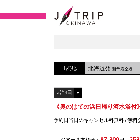
北海道発
出発地
新千歳空港
《奥のはての浜日帰り海水浴付》
予約日当日のキャンセル料無料 / 無
87,300
253
ツアー基本料金：
円～